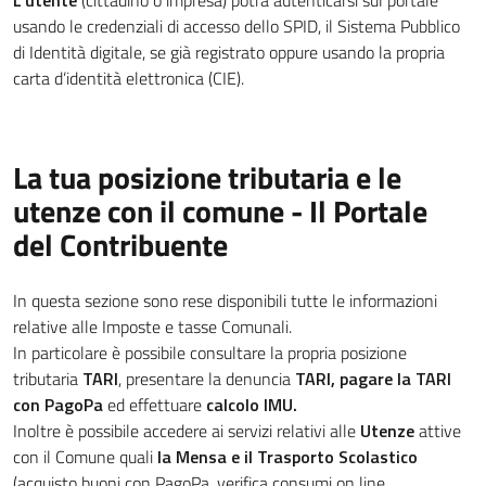
L'utente
(cittadino o impresa) potrà autenticarsi sul portale
usando le credenziali di accesso dello SPID, il Sistema Pubblico
di Identità digitale, se già registrato oppure usando la propria
carta d’identità elettronica (CIE).
La tua posizione tributaria e le
utenze con il comune - Il Portale
del Contribuente
In questa sezione sono rese disponibili tutte le informazioni
relative alle Imposte e tasse Comunali.
In particolare è possibile consultare la propria posizione
tributaria
TARI
, presentare la denuncia
TARI, pagare la TARI
con PagoPa
ed effettuare
calcolo IMU.
Inoltre è possibile accedere ai servizi relativi alle
Utenze
attive
con il Comune quali
la Mensa e il Trasporto Scolastico
(acquisto buoni con PagoPa, verifica consumi on line,