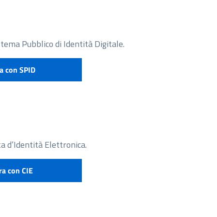
stema Pubblico di Identità Digitale.
a con SPID
e attivare SPID
a d’Identità Elettronica.
ra con CIE
 richiedere CIE