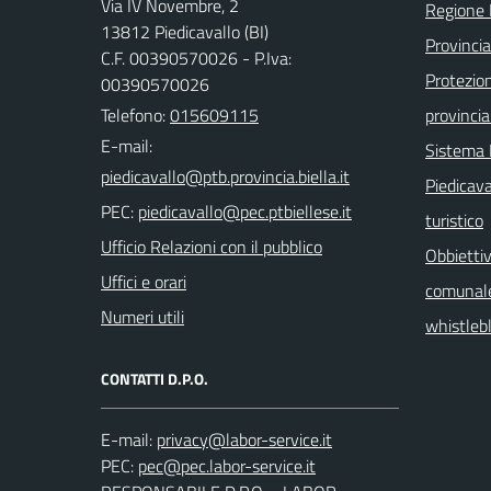
Via IV Novembre, 2
Regione
13812 Piedicavallo (BI)
Provincia
C.F. 00390570026 - P.Iva:
Protezio
00390570026
Telefono:
015609115
provincia
E-mail:
Sistema
Piedicava
PEC:
turistico
Ufficio Relazioni con il pubblico
Obbiettiv
Uffici e orari
comunal
Numeri utili
whistleb
CONTATTI D.P.O.
E-mail:
PEC: